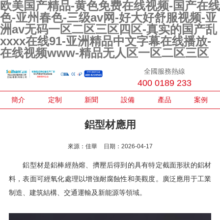
欧美国产精品-黄色免费在线视频-国产在线
色-亚州春色-三级av网-好大好舒服视频-亚
洲av无码一区二区三区四区-真实的国产乱
xxxx在线91-亚洲精品中文字幕在线播放-
在线视频www-精品无人区一区二区三区
全國服務熱線
400 0189 233
簡介
定制
新聞
設備
產品
案例
鋁型材應用
來源：佳華
日期：2026-04-17
鋁型材是鋁棒經熱熔、擠壓后得到的具有特定截面形狀的鋁材
料，表面可經氧化處理以增強耐腐蝕性和美觀度。廣泛應用于工業
制造、建筑結構、交通運輸及新能源等領域。