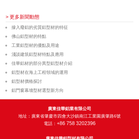
> 更多新聞動態
摻入廢鋁的劣質鋁型材的特征
佛山鋁型材的特點
工業鋁型材的優點及用途
淺談建筑鋁型材特點及應用
佳華鋁材的部分異型鋁型材介紹
鋁型材在海上工程領域的運用
鋁型材價格探討
鋁門窗幕墻型材選型新方向
廣東佳華鋁業有限公司
地址：廣東省肇慶市四會大沙鎮南江工業園廣肇路6號
+86 758 3202396
電話：
廣東佳華鋁型材有限公司