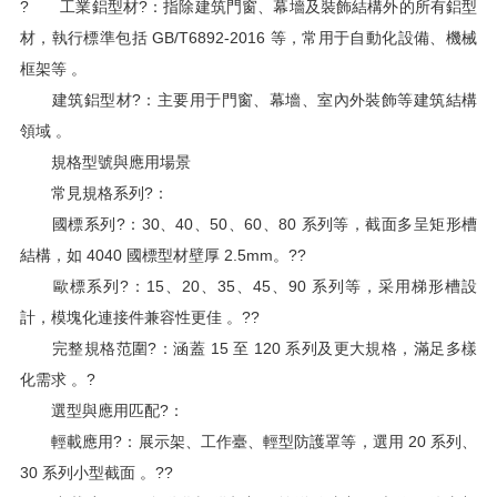
? 工業鋁型材?：指除建筑門窗、幕墻及裝飾結構外的所有鋁型
材，執行標準包括 GB/T6892-2016 等，常用于自動化設備、機械
框架等 。
建筑鋁型材?：主要用于門窗、幕墻、室內外裝飾等建筑結構
領域 。
規格型號與應用場景
常見規格系列?：
國標系列?：30、40、50、60、80 系列等，截面多呈矩形槽
結構，如 4040 國標型材壁厚 2.5mm。??
歐標系列?：15、20、35、45、90 系列等，采用梯形槽設
計，模塊化連接件兼容性更佳 。??
完整規格范圍?：涵蓋 15 至 120 系列及更大規格，滿足多樣
化需求 。?
選型與應用匹配?：
輕載應用?：展示架、工作臺、輕型防護罩等，選用 20 系列、
30 系列小型截面 。??