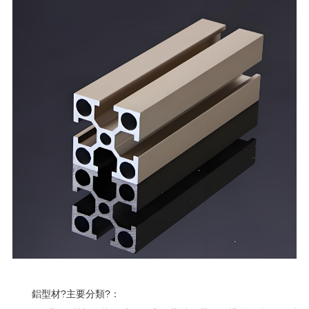
鋁型材?主要分類?：