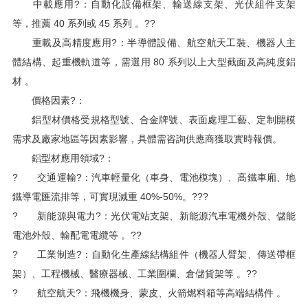
中載應用?：自動化設備框架、輸送線支架、光伏組件支架
等，推薦 40 系列或 45 系列 。??
重載及高精度應用?：半導體設備、航空航天工裝、機器人主
體結構、起重機軌道等，需選用 80 系列以上大型截面及高純度鋁
材 。
價格因素?：
鋁型材價格受規格型號、合金牌號、表面處理工藝、定制開模
需求及廠家地區等因素影響，具體需咨詢供應商獲取實時報價。
鋁型材應用領域?：
? 交通運輸?：汽車輕量化（車身、電池模塊）、高鐵車廂、地
鐵導電匯流排等，可實現減重 40%-50%。???
? 新能源與電力?：光伏電站支架、新能源汽車電機外殼、儲能
電池外殼、輸配電電纜等 。??
? 工業制造?：自動化生產線結構組件（機器人臂架、傳送帶框
架）、工程機械、醫療器械、工業圍欄、倉儲貨架等 。??
? 航空航天?：飛機機身、蒙皮、火箭燃料箱等高端結構件 。